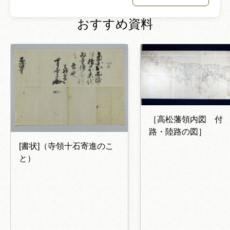
おすすめ資料
［高松藩領内図 付
路・陸路の図］
[書状]（寺領十石寄進のこ
と）